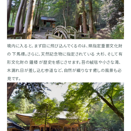
境内に入ると、まず目に飛び込んでくるのは、県指定重要文化財
の 下馬標。さらに、天然記念物に指定されている 大杉、そして有
形文化財の 鐘楼 が歴史を感じさせます。苔の絨毯や小さな滝、
木漏れ日が差し込む参道など、自然が織りなす癒しの風景も必
見です。