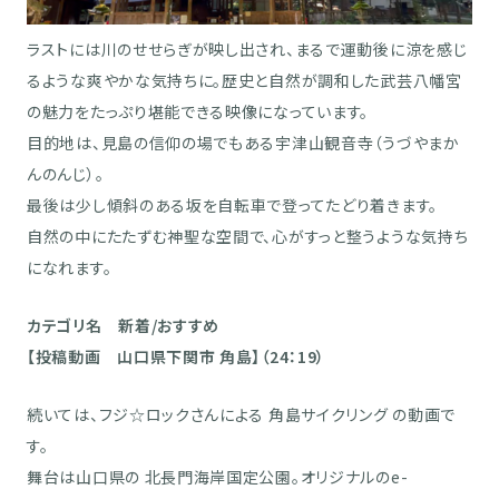
ラストには川のせせらぎが映し出され、まるで運動後に涼を感じ
るような爽やかな気持ちに。歴史と自然が調和した武芸八幡宮
の魅力をたっぷり堪能できる映像になっています。
目的地は、見島の信仰の場でもある宇津山観音寺（うづやまか
んのんじ）。
最後は少し傾斜のある坂を自転車で登ってたどり着きます。
自然の中にたたずむ神聖な空間で、心がすっと整うような気持ち
になれます。
カテゴリ名 新着/おすすめ
【投稿動画 山口県下関市 角島】（24：19）
続いては、フジ☆ロックさんによる 角島サイクリング の動画で
す。
舞台は山口県の 北長門海岸国定公園。オリジナルのe-