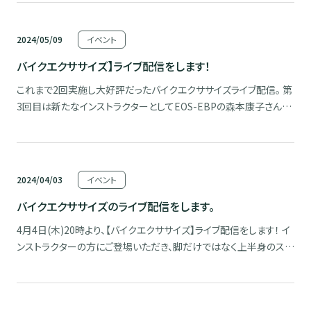
https://ec.eosjw […]
2024/05/09
イベント
バイクエクササイズ】ライブ配信をします！
これまで2回実施し大好評だったバイクエクササイズライブ配信。 第
3回目は新たなインストラクターとしてEOS-EBPの森本康子さんを
お迎えし、「福笑いバイクエクササイズ」と題して、 「福笑い（笑うヨ
ガ）」× e-Home Bikeという新たなプログラムをお届けします。 e-
Home Bikeをお持ちで […]
2024/04/03
イベント
バイクエクササイズのライブ配信をします。
4月4日(木)20時より、【バイクエクササイズ】ライブ配信をします！ イ
ンストラクターの方にご登場いただき、脚だけではなく上半身のスト
レッチを組み合わせ、 e-Home Bikeを漕ぐだけではできない全身
のエクササイズを楽しく行います。 なお、e-Home Bikeをお持ちで
ない方も、足踏みやイスに […]