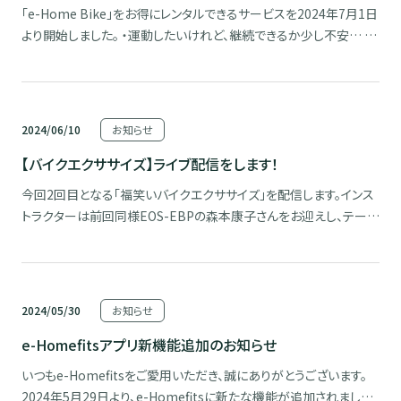
「e-Home Bike」をお得にレンタルできるサービスを2024年7月1日
より開始しました。 ・運動したいけれど、継続できるか少し不安… ・
興味はあるけれど、一括購入するのはちょっと… そんな方にピッタ
リのサービスです。 健康維持するうえで最も重要なことの一つが運
動習慣です。 ぜひこの機会に「e- […]
2024/06/10
お知らせ
【バイクエクササイズ】ライブ配信をします！
今回2回目となる「福笑いバイクエクササイズ」を配信します。インス
トラクターは前回同様EOS-EBPの森本康子さんをお迎えし、テーマ
を「ストレス解消」とし、ストレスがたまりやすい現代人のための新た
なプログラムをお届けします。 e-Home Bikeをお持ちでない方も、
足踏みやイスに座っての参加が可能で […]
2024/05/30
お知らせ
e-Homefitsアプリ新機能追加のお知らせ
いつもe-Homefitsをご愛用いただき、誠にありがとうございます。
2024年5月29日より、e-Homefitsに新たな機能が追加されました！