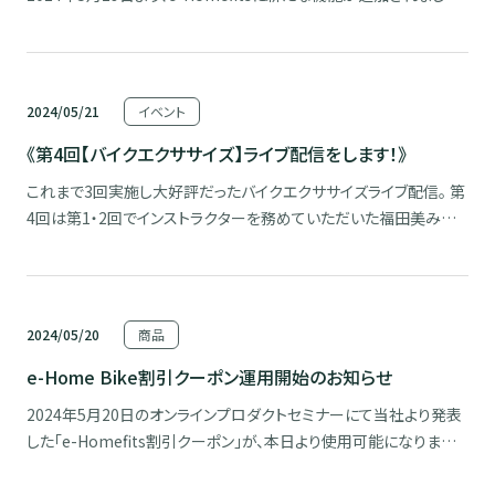
■歩数記録 スマートフォンを持って歩くだけで、歩数や移動距離、
日々の歩数記録を簡単に見返すことができます。 ※スマートフォン
のみ対象の機能です ※アプ […]
2024/05/21
イベント
《第4回【バイクエクササイズ】ライブ配信をします！》
これまで3回実施し大好評だったバイクエクササイズライブ配信。 第
4回は第1・2回でインストラクターを務めていただいた福田美み子
さんに再びご登場いただき、脚だけではなく上半身のストレッチを組
合せ、e-Home Bikeを漕ぐだけではできない全身のエクササイズを
楽しく行います。 e-Home Bikeを […]
2024/05/20
商品
e-Home Bike割引クーポン運用開始のお知らせ
2024年5月20日のオンラインプロダクトセミナーにて当社より発表
した「e-Homefits割引クーポン」が、本日より使用可能になりまし
た。 クーポンコードをご入力いただくと、3,000円引きでe-Home
Bikeを購入することができます。 公式オンラインショップ