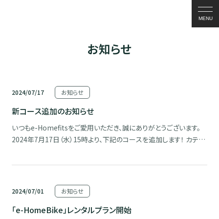
MENU
お知らせ
2024/07/17
お知らせ
新コース追加のお知らせ
いつもe-Homefitsをご愛用いただき、誠にありがとうございます。
2024年7月17日（水）15時より、下記のコースを追加します！ カテゴ
リ名 新着/世界の風景 【台北 「淡水河河濱自行車道」 】（5：40）
今回は、アメリカ合衆国のネバダ州から、ＪＷ商品製造元のレイモン
ド社長が特別出演です。 […]
2024/07/01
お知らせ
「e-HomeBike」レンタルプラン開始